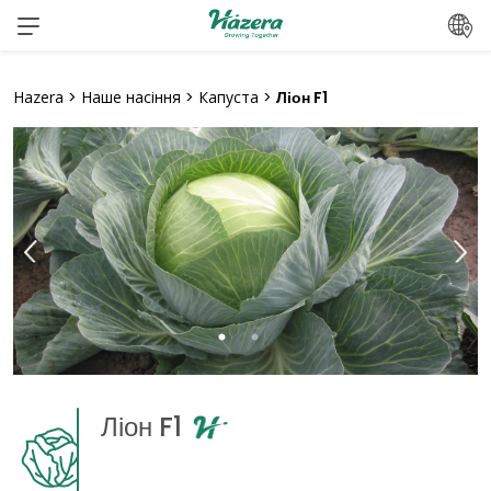
Перейти
до
вмісту
Hazera
>
Наше насіння
>
Капуста
>
Ліон F1
Ліон F1