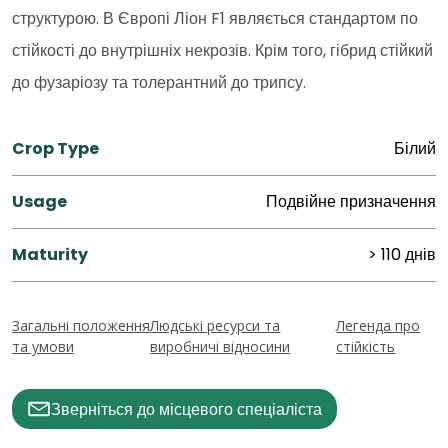
структурою. В Європі Ліон F1 являється стандартом по
стійкості до внутрішніх некрозів. Крім того, гібрид стійкий
до фузаріозу та толерантний до трипсу.
Crop Type
Білий
Usage
Подвійне призначення
Maturity
> 110 днів
Загальні положення
Людські ресурси та
Легенда про
та умови
виробничі відносини
стійкість
Зверніться до місцевого спеціаліста