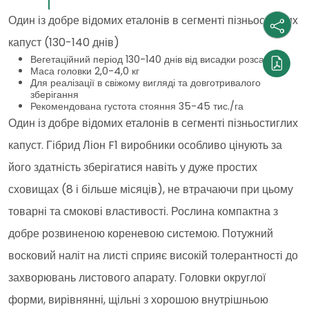
Один із добре відомих еталонів в сегменті пізньостиглих
капуст (130-140 днів)
Вегетаційний період 130-140 днів від висадки розсади
Маса головки 2,0-4,0 кг
Для реалізації в свіжому вигляді та довготривалого
зберігання
Рекомендована густота стояння 35-45 тис./га
Один із добре відомих еталонів в сегменті пізньостиглих
капуст. Гібрид Ліон F1 виробники особливо цінують за
його здатність зберігатися навіть у дуже простих
сховищах (8 і більше місяців), не втрачаючи при цьому
товарні та смокові властивості. Рослина компактна з
добре розвиненою кореневою системою. Потужний
восковий наліт на листі сприяє високій толерантності до
захворювань листового апарату. Головки округлої
форми, вирівнянні, щільні з хорошою внутрішньою