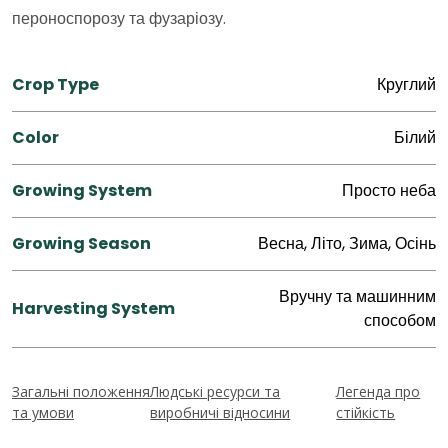
пероноспорозу та фузаріозу.
Crop Type
Круглий
Color
Білий
Growing System
Просто неба
Growing Season
Весна, Літо, Зима, Осінь
Вручну та машинним
Harvesting System
способом
Загальні положення
Людські ресурси та
Легенда про
та умови
виробничі відносини
стійкість