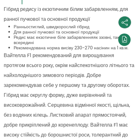
Гібрид редису із екзотичним білим забарвленням, для
ранної пучкової та основної продукції
Ранньостиглий, швидкорослий гібрид
Для ранної пучкової та основної продукції
Редис має екзотичне біле забарвленняяк ззовні, так і
всередині
Рекомендована норма висіву 230-270 насінин на 1 кв.м.
Вайтелла F1 рекомендований для вирощування
протягом всього року, окрім найспекотнішого літнього та
найхолоднішого зимового періодів. Добре
зарекомендував себе у першому та другому оборотах.
Гібрид має округлу форму, дуже вирівняний та
високоврожайний. Серцевина відмінної якості, щільна,
без водяних кілець. Листковий апарат прямостоячий,
добре прикріплений до коренеплоду. Вайтелла F1 має
високу стійкість до борошнистої роси, толерантний до