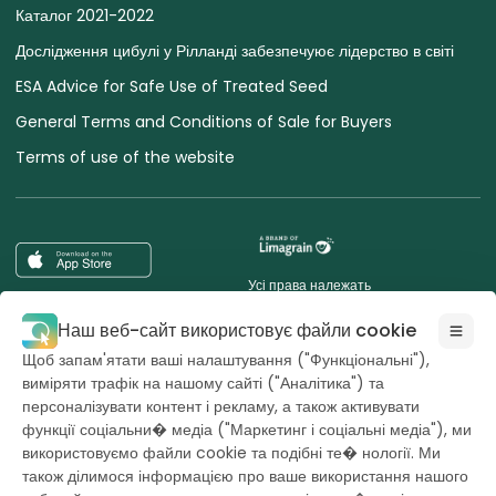
Каталог 2021-2022
Дослідження цибулі у Рілланді забезпечуює лідерство в світі
ESA Advice for Safe Use of Treated Seed
General Terms and Conditions of Sale for Buyers
Terms of use of the website
Усі права належать
Hazera 2026
Наш веб-сайт використовує файли cookie
Щоб запам'ятати ваші налаштування ("Функціональні"),
Хочете бути в курсі справ?
виміряти трафік на нашому сайті ("Аналітика") та
персоналізувати контент і рекламу, а також активувати
функції соціальни� медіа ("Маркетинг і соціальні медіа"), ми
використовуємо файли cookie та подібні те� нології. Ми
також ділимося інформацією про ваше використання нашого
powerd by
opus