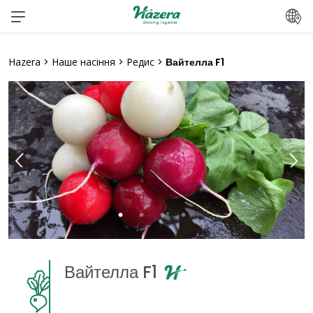
Перейти
до
вмісту
Hazera
>
Наше насіння
>
Редис
>
Вайтелла F1
Вайтелла F1