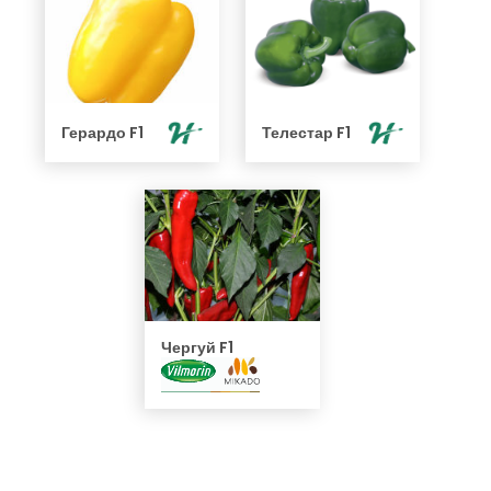
Герардо F1
Телестар F1
Чергуй F1