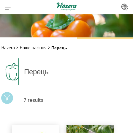
Перейти
до
вмісту
Hazera
>
Наше насіння
>
Перець
Перець
7 results