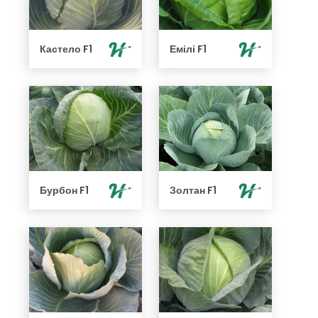
Кастело F1
Емілі F1
Бурбон F1
Золтан F1