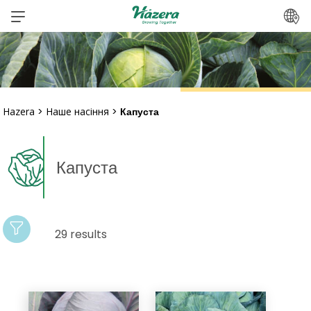
Перейти
до
вмісту
Hazera
>
Наше насіння
>
Капуста
Капуста
29 results