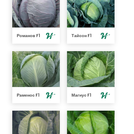
Романов F1
Тайсон F1
Раменос F1
Магнус F1