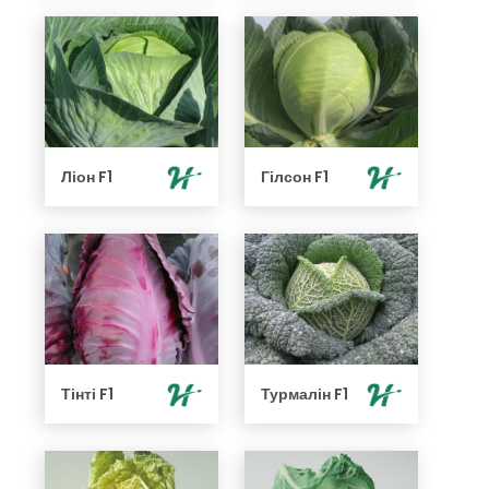
Ліон F1
Гілсон F1
Тінті F1
Турмалін F1