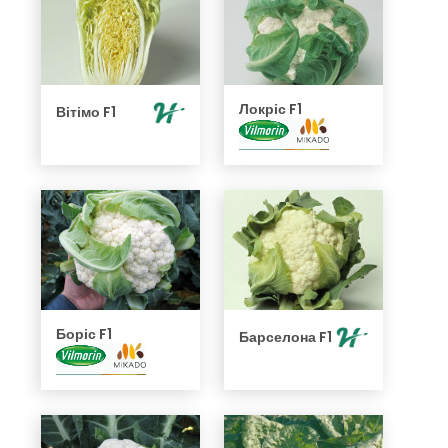
Локріс F1
Вітімо F1
Боріс F1
Барселона F1