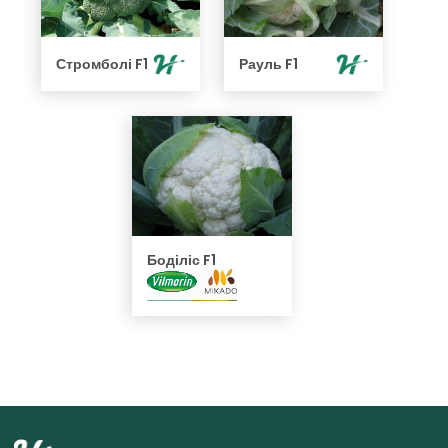
Стромболі F1
Рауль F1
Боділіс F1