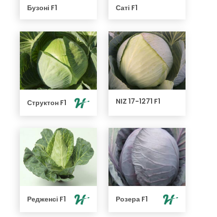
Бузоні F1
Саті F1
NIZ 17-1271 F1
Структон F1
Редженсі F1
Розера F1