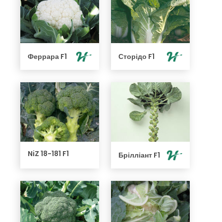
Феррара F1
Сторідо F1
NiZ 18-181 F1
Брілліант F1