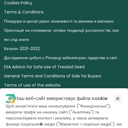
Cookies Policy
Terms & Conditions
Помідори в центрі уваги: ​​можливості та виклики в магазині
Орієнтація на споживача: чотири тенденції рослинної їжі, про
які слід знати
Каталог 2021-2022
Дослідження цибулі у Рілланді забезпечуює лідерство в світі
ESA Advice for Safe Use of Treated Seed
General Terms and Conditions of Sale for Buyers
Terms of use of the website
Наш веб-сайт використовує файли cookie
Щоб запам'ятати ваші налаштування ("Функціональні"),
виміряти трафік на нашому сайті ("Аналітика") та
персоналізувати контент і рекламу, а також активувати
Усі права належать
Hazera 2026
функції соціальни� медіа ("Маркетинг і соціальні медіа"), ми