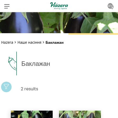
Перейти
до
вмісту
Hazera
>
Наше насіння
>
Баклажан
Баклажан
2 results